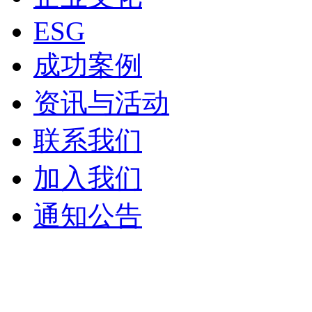
ESG
成功案例
资讯与活动
联系我们
加入我们
通知公告