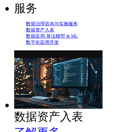
服务
数据治理咨询与实施服务
数据资产入表
数据应用-算法模型 & ML
数字化应用开发
数据资产入表