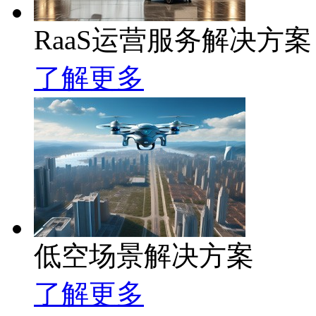
RaaS运营服务解决方案
了解更多
低空场景解决方案
了解更多