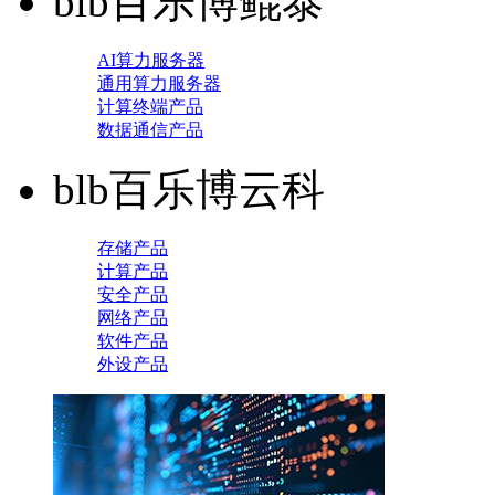
blb百乐博鲲泰
AI算力服务器
通用算力服务器
计算终端产品
数据通信产品
blb百乐博云科
存储产品
计算产品
安全产品
网络产品
软件产品
外设产品