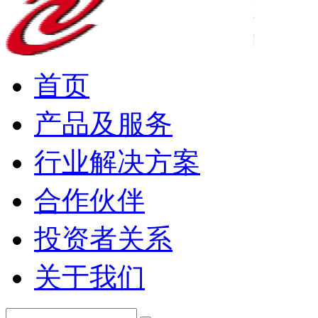
首页
产品及服务
行业解决方案
合作伙伴
投资者关系
关于我们